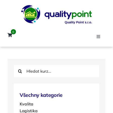
Přeskočit
na
obsah
0
Toggle
Navigat
Úvod
Hledat:
Kurzy
Lektoři
Všechny kategorie
Kvalita
Reference
Logistika