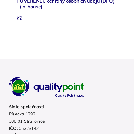
POVĚŘENEC ochrany osobních údajů (DPO)
- (in-house)
Kč
Sídlo společnosti
Písecká 1292,
386 01 Strakonice
IČO:
05323142