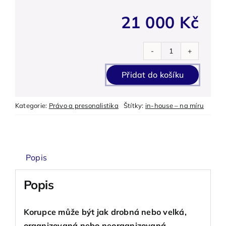
21 000
Kč
Prevence
korupčního
Přidat do košíku
jednání
ve
Kategorie:
Právo a presonalistika
Štítky:
in-house – na míru
firmách
a
společnostech
-
Popis
(in-
house)
Popis
množství
Korupce může být jak drobná nebo velká,
organizovaná nebo neorganizovaná.