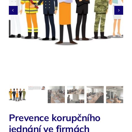
O nás


Kontakty
Prevence korupčního
jednání ve firmách