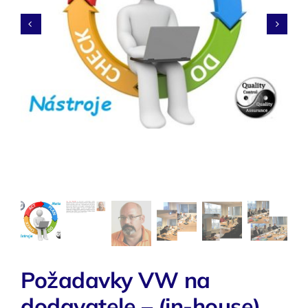
O nás


Kontakty
Požadavky VW na
dodavatele – (in-house)