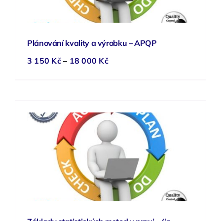
Plánování kvality a výrobku – APQP
Rozpětí
3 150
Kč
–
18 000
Kč
cen:
3
150 Kč
až
18
000 Kč