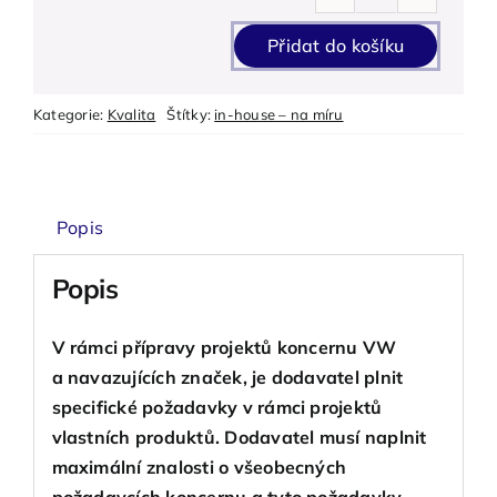
Požadavky
VW
Přidat do košíku
na
dodavatele
Kategorie:
Kvalita
Štítky:
in-house – na míru
-
(in-
house)
množství
Popis
Popis
V rámci přípravy projektů koncernu VW
a navazujících značek, je dodavatel plnit
specifické požadavky v rámci projektů
vlastních produktů. Dodavatel musí naplnit
maximální znalosti o všeobecných
požadavcích koncernu a tyto požadavky