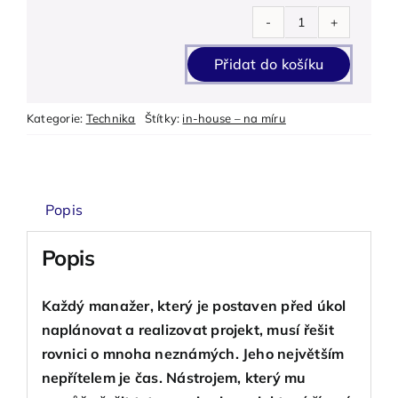
Projektový
manažer
Přidat do košíku
-
(in-
Kategorie:
Technika
Štítky:
in-house – na míru
house)
množství
Popis
Popis
Každý manažer, který je postaven před úkol
naplánovat a realizovat projekt, musí řešit
rovnici o mnoha neznámých. Jeho největším
nepřítelem je čas. Nástrojem, který mu