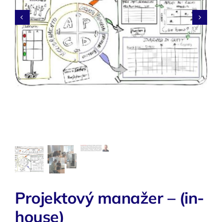
O nás


Kontakty
Projektový manažer – (in-
house)