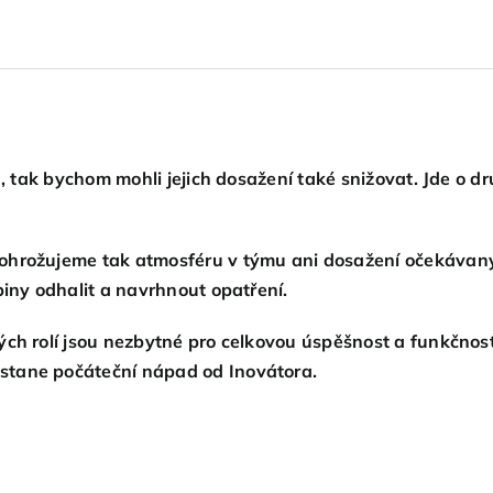
u, tak bychom mohli jejich dosažení také snižovat. Jde o 
ohrožujeme tak atmosféru v týmu ani dosažení očekávanýc
biny odhalit a navrhnout opatření.
ch rolí jsou nezbytné pro celkovou úspěšnost a funkčnost
stane počáteční nápad od Inovátora.