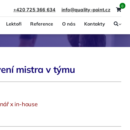
0
+420 725 366 634
info@quality-point.cz
Lektoři
Reference
O nás
Kontakty
Právo a presonalistika
Projektový management
ení mistra v týmu
nář x in-house