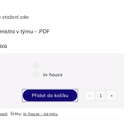
 stažení zde:
mistra v týmu
– .PDF
ava

Select pa_termin
option for pa_termin
in-house option for pa_termin
in-house
Přidat do košíku
Role
a
osti
Štítky:
in-house – na míru
postavení
mistra
v