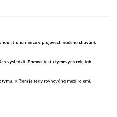
týmu
množství
druhou stranu mince v projevech našeho chování,
h výsledků. Pomocí testu týmových rolí, tak
 týmu. Klíčem je tedy rovnováha mezi rolemi.