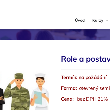
Úvod
Kurzy
Logistika
MS Office
 – Měkké dovednosti
Technika
Role a postav
Termín: na požádání
Forma:
otevřený semi
Cena:
bez DPH 21%