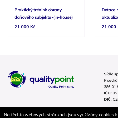
Praktický trénink obrany
Dotace, 
daňového subjektu-(in-house)
aktualiz
21 000
Kč
21 000
Sídlo s
Písecká
386 01 
IČO:
05
DIČ:
CZ
Na těchto webových stránkách jsou využívány cookies k