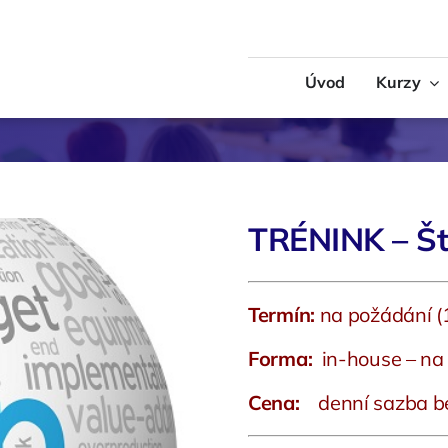
Úvod
Kurzy
Logistika
MS Office
 – Měkké dovednosti
Technika
TRÉNINK – Ští
Termín:
na požádání (
Forma:
in-house – na
Cena:
denní sazba b