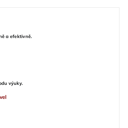
house)
množství
ně a efektivně.
odu výuky.
vel