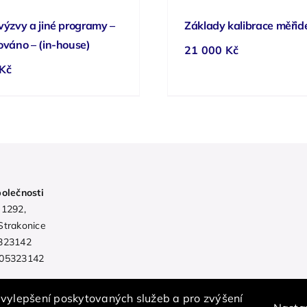
výzvy a jiné programy –
Základy kalibrace měřid
ováno – (in-house)
21 000
Kč
Kč
polečnosti
 1292,
Strakonice
323142
05323142
 vylepšení poskytovaných služeb a pro zvýšení