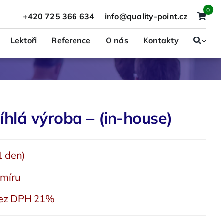
0
+420 725 366 634
info@quality-point.cz
Lektoři
Reference
O nás
Kontakty
Právo a presonalistika
Projektový management
hlá výroba – (in-house)
1 den)
 míru
ez DPH 21%