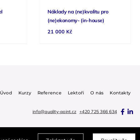
el
Náklady na (ne)kvalitu pro
(ne)ekonomy- (in-house)
21 000
Kč
Úvod
Kurzy
Reference
Lektoři
O nás
Kontakty
info@quality-point.cz
+420 725 366 634