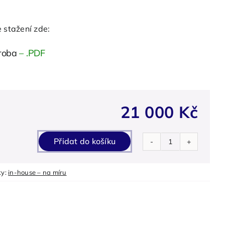
 stažení zde:
roba
– .PDF
21 000
Kč
Přidat do košíku
TRÉNINK
-
ky:
in-house – na míru
Štíhlá
výroba
-
(in-