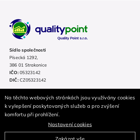
Sídlo společnosti
Písecká 1292,
386 01 Strakonice
IČO:
05323142
DIČ:
CZ05323142
Úvod
Kurzy
Reference
Lektoři
O nás
Na těchto webových stránkách jsou využívány cookies
Kontakty
k vylepšení poskytovaných služeb a pro zvýšení
komfortu při prohlížení.
info@quality-point.cz
+420 725 366 634
Nastavení cookies
Zakázat vše