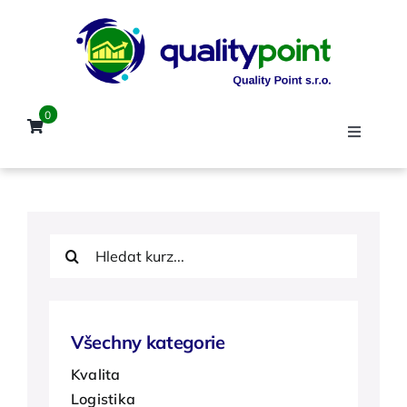
Přeskočit
na
obsah
0
Toggle
Navigat
Úvod
Hledat:
Kurzy
Lektoři
Všechny kategorie
Kvalita
Reference
Logistika