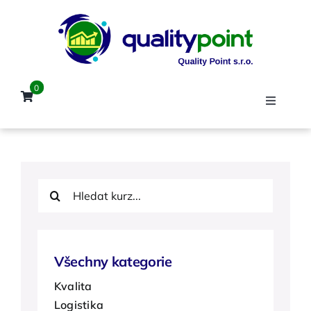
Přeskočit
na
obsah
0
Toggle
Navigat
Úvod
Hledat:
Kurzy
Lektoři
Všechny kategorie
Kvalita
Reference
Logistika