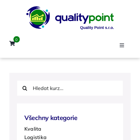
Přeskočit
na
obsah
0
Toggle
Navigat
Úvod
Hledat:
Kurzy
Lektoři
Všechny kategorie
Kvalita
Reference
Logistika