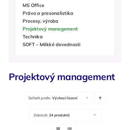
MS Office
O nás
Právo a presonalistika
Procesy, výroba
Kontakty
Projektový management
Technika
SOFT – Měkké dovednosti
Projektový management
Seřadit podle:
Výchozí řazení
Zobrazit:
24 produktů