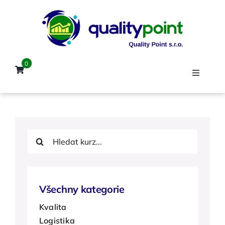
Přeskočit
na
obsah
0
Toggle
Navigat
Úvod
Hledat:
Kurzy
Lektoři
Všechny kategorie
Kvalita
Reference
Logistika