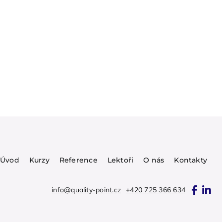
Úvod
Kurzy
Reference
Lektoři
O nás
Kontakty
info@quality-point.cz
+420 725 366 634