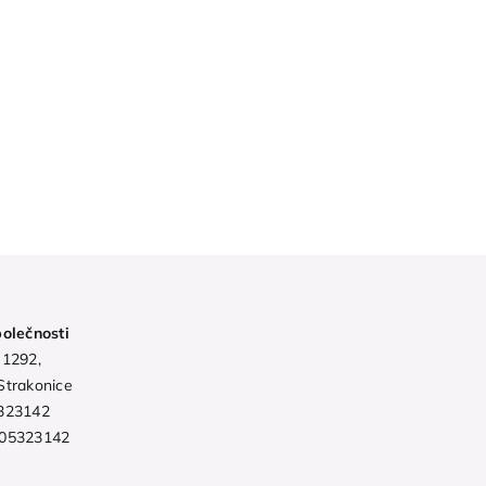
polečnosti
 1292,
Strakonice
323142
05323142