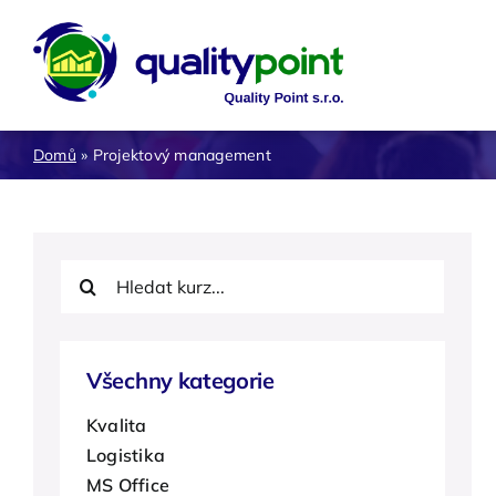
Přeskočit
na
obsah
Kvalita
Domů
»
Projektový management
Procesy, výroba
SOFT
Hledat:
Všechny kategorie
Kvalita
Logistika
MS Office