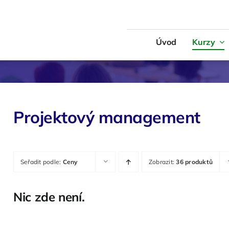
Úvod
Kurzy
Logistika
MS Office
 – Měkké dovednosti
Technika
Projektový management
Seřadit podle:
Ceny
Zobrazit:
36 produktů
Nic zde není.