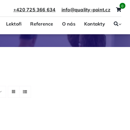
0
+420 725 366 634
info@quality-point.cz
Lektoři
Reference
O nás
Kontakty
Právo a presonalistika
Projektový management