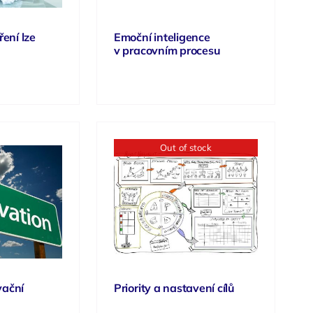
ení lze
Emoční inteligence
v pracovním procesu
Out of stock
vační
Priority a nastavení cílů