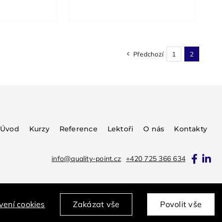
Předchozí
1
2
Úvod
Kurzy
Reference
Lektoři
O nás
Kontakty
info@quality-point.cz
+420 725 366 634
vení cookies
Zakázat vše
Povolit vše
Vytvořila digitální agentura
4WORKS Solutions