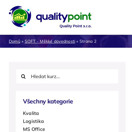
Přeskočit
na
obsah
Kvalita
Domů
»
SOFT - Měkké dovednosti
»
Strana 2
Procesy, výroba
SOFT
Hledat:
Všechny kategorie
Kvalita
Logistika
MS Office