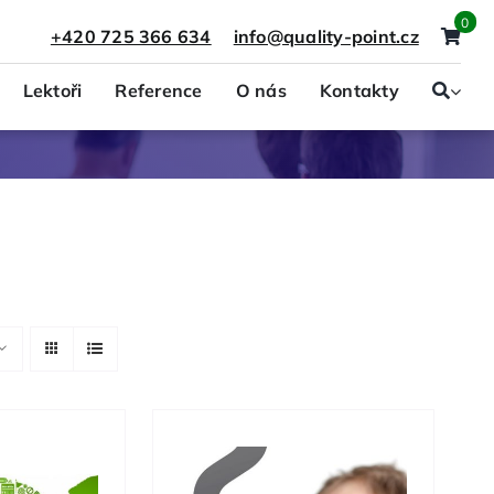
0
+420 725 366 634
info@quality-point.cz
Lektoři
Reference
O nás
Kontakty
Právo a presonalistika
Projektový management