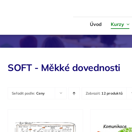
Úvod
Kurzy
Logistika
MS Office
 – Měkké dovednosti
Technika
SOFT - Měkké dovednosti
Seřadit podle:
Ceny
Zobrazit:
12 produktů