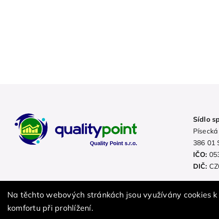
Sídlo s
Písecká
386 01 
IČO:
05
DIČ:
CZ
Na těchto webových stránkách jsou využívány cookies k
© 2022 Quality Point s.r.o. |
Ochrana osobních údajů
komfortu při prohlížení.