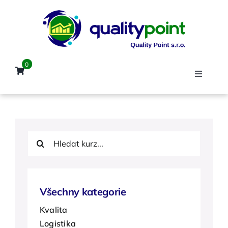
Přeskočit
na
obsah
0
Toggle
Navigat
Úvod
Hledat:
Kurzy
Lektoři
Všechny kategorie
Kvalita
Reference
Logistika