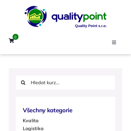
Přeskočit
na
obsah
0
Toggle
Navigat
Úvod
Hledat:
Kurzy
Lektoři
Všechny kategorie
Kvalita
Reference
Logistika