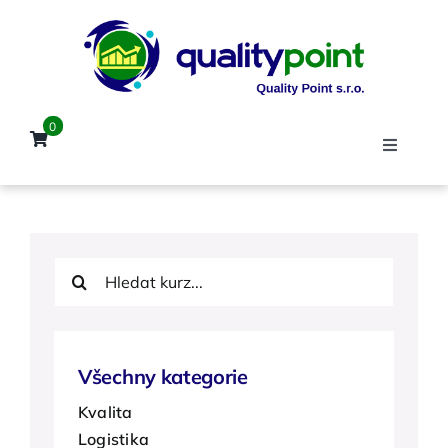
Přeskočit
na
obsah
0
Toggle
Navigat
Úvod
Hledat:
Kurzy
Lektoři
Všechny kategorie
Kvalita
Reference
Logistika