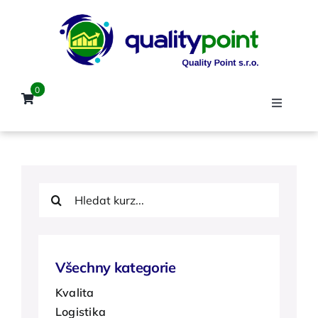
Přeskočit
na
obsah
0
Toggle
Navigat
Úvod
Hledat:
Kurzy
Lektoři
Všechny kategorie
Kvalita
Reference
Logistika